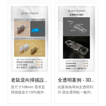
段改成B機車的後平台
D樣品打樣 1200 小批量
流程：3D掃描A機車鎖
產(100個)單價900/總價
點和前段造型>3D設變
9萬元 總報價95000
加上B的後平台>列印打
樣測試>客戶
老鼠逆向掃描設
全透明案例 - 3D
變範例 - 3D模型
列印廠商
原尺寸108mm 需求是
此案例為單純全透明列
列印
掃描後放大130%製作尺
印 因全透明較一般列印
寸140mm 掃描逆向建
還貴不少 因次特做一個
模報價 8500元 3D列印
案例給您參考效果和價