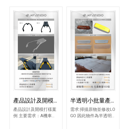
產品設計及開模
半透明小批量產
打樣案例 - 3D建
經典案例 - 3D逆
產品設計及開模打樣案
需求:掃描原物並修改LO
模,3D建模推薦
向掃描
例 主要需求：A機車的
GO 因此物件為半透明
後扶手改裝 需要A機車
需噴成白色掃描 掃描與
扶手的鎖點跟原造型,尾
逆向工程報價 5000元 3